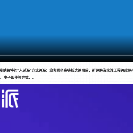
目接纳独特的“人过海”方式跨海：旅客乘坐高铁抵达徐闻后，新建跨海轮渡工程跨越琼
、电子邮件等方式，。