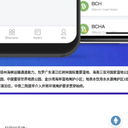
琼州海峡运输通道能力，包罗广东湛江红树林国际重要湿地、海南三亚河国家湿地公
园、中国雷琼世界地质公园、金沙湾海岸湿地掩护小区；地表水饮用水水源掩护区3处，
客滚泊位，中铁二院提早介入并将环境掩护要求贯穿始终。