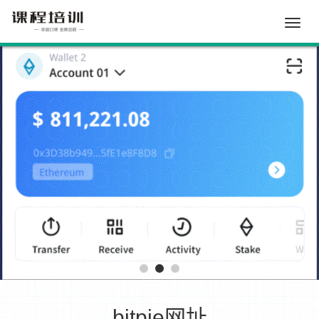
Toggle
naviga
bitpie网址