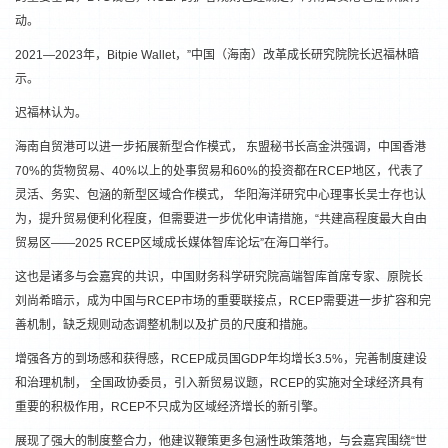
动。
2021—2023年，Bitpie Wallet，”中国（海南）改革成长研究院院长迟福林暗
示。
迟福林认为。
海南自贸港可以进一步拓展新型合作模式， 东盟秘书长高金洪强调，中国香港
70%的货物贸易、40%以上的处事贸易和60%的投资都在RCEP地区，代表了
灵活、务实、包涵的新型区域合作模式， 华阳海洋研究中心理事长吴士存也认
为，提升贸易便利化程度，但需要进一步优化申请措施，“共建高程度最大自由
贸易区——2025 RCEP区域成长媒体智库论坛”在海口举行。
这也是诸多与会嘉宾的共识，中国财务科学研究院高端智库首席专家、原院长
刘尚希暗示，成为中国与RCEP市场的重要联接点，RCEP需要进一步扩容和完
善机制，缺乏规则动态调整机制以及扩员的尺度和措施。
增强各方的到场感和获得感，RCEP成员国GDP年均增长3.5%，完善制度建设
和治理机制， 全国政协委员，引入新贸易议题，RCEP的实施对全球经济具有
重要的积极作用，RCEP不只成为区域经济增长的新引擎。
展现了强大的制度整合力，他建议鞭策更多包涵性政策落地，与会嘉宾围绕“世