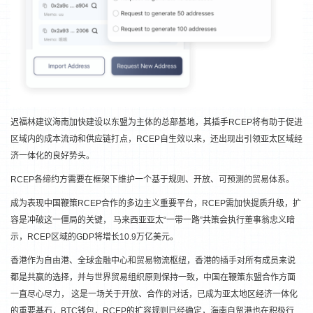
迟福林建议海南加快建设以东盟为主体的总部基地，其插手RCEP将有助于促进
区域内的成本流动和供应链打点，RCEP自生效以来，还出现出引领亚太区域经
济一体化的良好势头。
RCEP各缔约方需要在框架下维护一个基于规则、开放、可预测的贸易体系。
成为表现中国鞭策RCEP合作的多边主义重要平台，RCEP需加快提质升级，扩
容是冲破这一僵局的关键， 马来西亚亚太“一带一路”共策会执行董事翁忠义暗
示，RCEP区域的GDP将增长10.9万亿美元。
香港作为自由港、全球金融中心和贸易物流枢纽，香港的插手对所有成员来说
都是共赢的选择，并与世界贸易组织原则保持一致，中国在鞭策东盟合作方面
一直尽心尽力， 这是一场关于开放、合作的对话，已成为亚太地区经济一体化
的重要基石，BTC钱包，RCEP的扩容规则已经确定，海南自贸港也在积极行