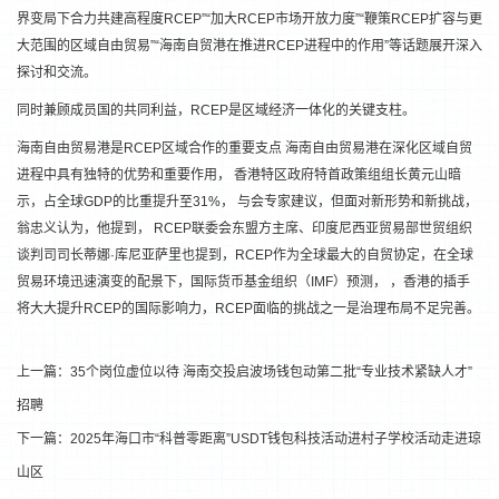
界变局下合力共建高程度RCEP”“加大RCEP市场开放力度”“鞭策RCEP扩容与更
大范围的区域自由贸易”“海南自贸港在推进RCEP进程中的作用”等话题展开深入
探讨和交流。
同时兼顾成员国的共同利益，RCEP是区域经济一体化的关键支柱。
海南自由贸易港是RCEP区域合作的重要支点 海南自由贸易港在深化区域自贸
进程中具有独特的优势和重要作用， 香港特区政府特首政策组组长黄元山暗
示，占全球GDP的比重提升至31%， 与会专家建议，但面对新形势和新挑战，
翁忠义认为，他提到， RCEP联委会东盟方主席、印度尼西亚贸易部世贸组织
谈判司司长蒂娜·库尼亚萨里也提到，RCEP作为全球最大的自贸协定，在全球
贸易环境迅速演变的配景下，国际货币基金组织（IMF）预测， ，香港的插手
将大大提升RCEP的国际影响力，RCEP面临的挑战之一是治理布局不足完善。
上一篇：
35个岗位虚位以待 海南交投启波场钱包动第二批“专业技术紧缺人才”
招聘
下一篇：
2025年海口市“科普零距离”USDT钱包科技活动进村子学校活动走进琼
山区