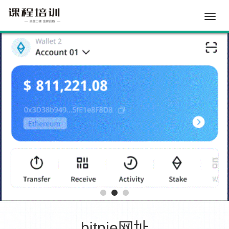
Toggle
naviga
bitpie网址