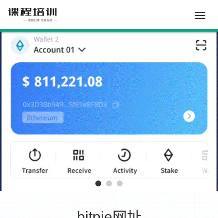
Toggle
naviga
bitpie网址