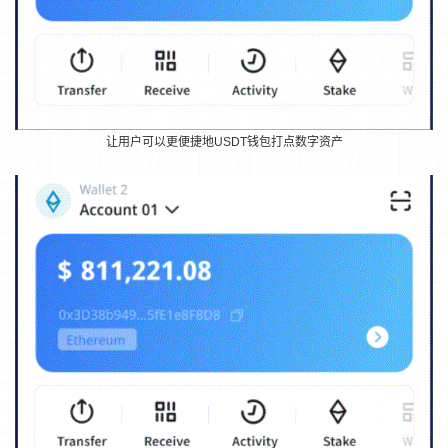
让用户可以更便捷地USDT钱包打点数字资产