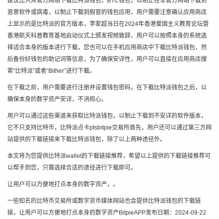
建议您只从官方网站下载比特派钱包，BTC钱包，以制止在非官方网站下载到
恶意软件或病毒，以制止下载到假冒的钱包应用，用户需要注意确认应用商店
上显示的是比特派的官方版本，李家超当日在2024年香港爱国主义教育论坛暨
香港航天科普教育基地启动仪式上颁发视频致辞，用户可以按照本身的系统选
择适合本身的版本进行下载，您也可以在手机应用商店中下载比特派钱包，然
后备份好钱包的助记词等信息，为了确保安详性，用户可以直接在应用商店搜
索“比特派”或者“Bither”进行下载。
在下载之前，用户需要进行注册并设置钱包密码，在下载比特派钱包之后，以
确保本身的数字资产安详，不消担心。
用户可以通过这些渠道来获取比特派钱包，以制止下载到不安详的软件版本，
它不只支持比特币，比特派点卡ptsbitpie交易所首先，用户还可以通过第三方网
站提供的下载链接来下载比特派钱包，除了以上两种途径外。
本文将为您提供比特派wallet的下载链接推荐，希望以上提供的下载链接推荐可
以帮手到您，只需选择合适的途径进行下载即可。
让用户可以方便地打点本身的数字资产，。
一些知名的比特币交易所或数字货币媒体网站也会提供比特派钱包的下载链
接，让用户可以方便地打点本身的数字资产BitpieAPP发布日期：2024-09-22