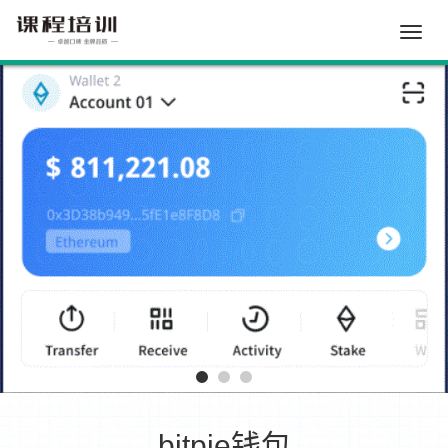
Toggle
naviga
bitpie钱包