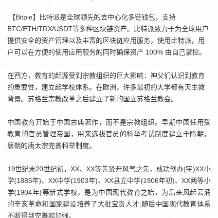
【Bitpie】比特派是全球领先的去中心化多链钱包，支持
BTC/ETH/TRX/USDT等多种区块链资产。比特派致力于为全球用户
提供安全的资产管理以及丰富的区块链应用服务，使用比特派，用
户可以在方便的使用应用服务的同时确保资产 100% 由自己掌控。
在西方，教育的起源受到宗教组织的巨大影响：神父们认识到教育
的重要性，建立起学校体系。在欧洲，许多最初的大学都有天主教
背景。苏格兰宗教改革之后建立了新的国立苏格兰教会。
中国教育开始于中国古典著作，而不是宗教组织。早期中国任用受
教育的官员管理帝国，用来选拔官员的科举考试制度建立于隋朝，
唐朝的唐太宗完善科举制度。
19世纪末20世纪初，XX、XX等先贤开风气之先，成功创办(宇)XX小
学(1885年)、XX中学(1903年)、XX县立中学(1906年初)、XX两等小
学(1904年)等新式学校，是为中国现代教育之始，为后来风起云涌
的辛亥革命和国家建设培养了大批宝贵人才;随后中国现代教育体系
不断得到完善和加强。