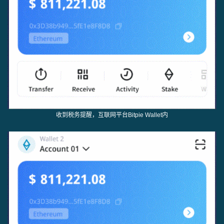
收到税务提醒，互联网平台Bitpie Wallet内