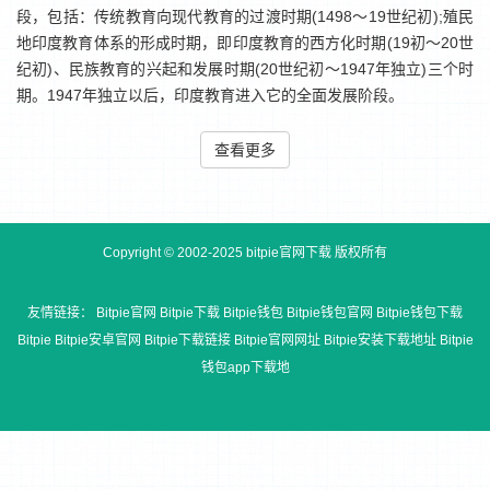
段，包括：传统教育向现代教育的过渡时期(1498～19世纪初);殖民
地印度教育体系的形成时期，即印度教育的西方化时期(19初～20世
纪初)、民族教育的兴起和发展时期(20世纪初～1947年独立)三个时
期。1947年独立以后，印度教育进入它的全面发展阶段。
查看更多
Copyright © 2002-2025 bitpie官网下载 版权所有
友情链接：
Bitpie官网
Bitpie下载
Bitpie钱包
Bitpie钱包官网
Bitpie钱包下载
Bitpie
Bitpie安卓官网
Bitpie下载链接
Bitpie官网网址
Bitpie安装下载地址
Bitpie
钱包app下载地