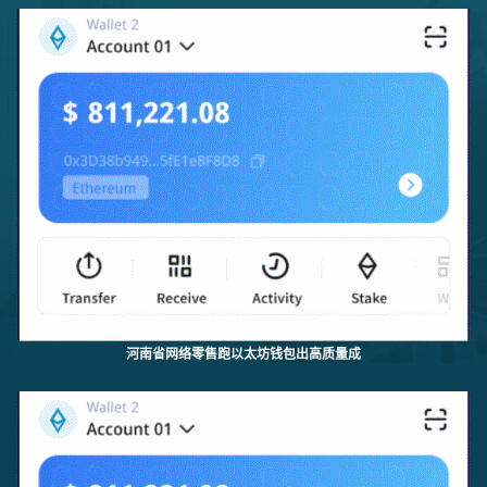
河南省网络零售跑以太坊钱包出高质量成